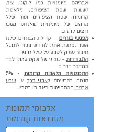
אבריהם מיומנויות כמו ליקוט, ציד,
גששות, שפת הציפורים, מלאכות
קדומות, שפת הציפורים ועוד שלל
מדהים של מיומנויות שאנחנו ממש
רוצים לדעת.
מפגשי בוגרים
- קהילת הבוגרים שלנו
אשר נפגשת אחת לחודש בכדי לתרגל
חיבור עמוק לטבע על שלל גווניו.
התבודדות
- שבוע של שקט עמוק לבד
במדבר הרחב
התכנסויות מלאכות קדומות
- 5%
הנחה בהרשמה ל
אבני דרך
או
שבע
אבנים
המתקיימות באביב ובסתיו.
אלבומי תמונות
מסדנאות קודמות