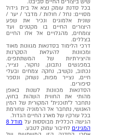
שיש ביצורים החיים סביבנו.
בכל סדנת עומק נצא אל בית גידול
מסויים: נחל / חולות / מדבר / יער /
שונית אלמוגים ונכיר את שפע
היצורים החיים בו מקטנים ועד
צומחים, מהגלויים אל אלו החיים
בצללים.
דרכי הלימוד בסדנאות מגוונות מאוד
ומכוונות להעלאת הסקרנות
והיצירתיות של המשתתפים.
במפגשים נתבונן, נחקור, נצייר,
נכתוב, נקשיב, נחקה צמחים ובעלי
חיים, נצייר מפות, נשחק ונספר
סיפורים.
הסדנאות מכוונות לשנות באופן
מהותי את החווית השהות בחוץ,
נתחבר ל"תוכנית" המקורית של המין
האנושי, נתחבר אל הרמוניה שזורמת
בכל עורקיו של מארג החיים הגדול.
הגישה הכללית מבוססות על
מודל 8
המגינים
לחיבור עמוק לטבע.
אחרי הסדנה הזו המשמעות של