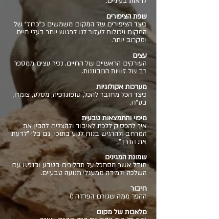
לראות בעיניים.
שפת הציפורים
כיצד הציפורים של המקום משמשים כ"כרוז" של
המקום ויכולות לעזור לנו לפגוש יותר בעלי חיים
ומקרוב יותר.
עצים
העורקים הראשיים של החיים. נכיר עצים ממספר
רב של זוויות התבוננות.
מערכות אקולוגיות
כיצד הכל מחובר להכל, טופוגרפיה, מסלע, צומח,
בע"ח.
מיפוי והתמצאות טבעית
איך להפסיק ללכת לאיבוד ולהצליח להבין את
המרחב ולהרגיש בנוח לנוע בתוכו, גם בלי "לדעת
את הדרך".
שמונת המגינים
מודל אשר מסתכל על תהליכים בטבע ובנפש עם
השלכה ולמידה ממעגלי תנועה טבעיים.
חיבור
ההפך ממה שגורם הפרדה :)
מלאכות של מקום