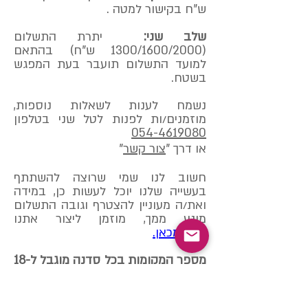
ש"ח בקישור למטה .
שלב שני:
יתרת התשלום
(1300/1600/2000 ש"ח) בהתאם
למועד התשלום תועבר בעת המפגש
בשטח.
נשמח לענות לשאלות נוספות,
מוזמנים/ות לפנות לטל שני בטלפון
054-4619080
או דרך "
צור קשר
"
חשוב לנו שמי שרוצה להשתתף
בעשייה שלנו יוכל לעשות כן, במידה
ואת/ה מעוניין להצטרף וגובה התשלום
מונע ממך, מוזמן ליצור אתנו
קשר
מכאן.
מספר המקומות בכל סדנה מוגבל ל-18
משתתפים/ות
(לאחר מכן תיפתח
רשימת המתנה)
.