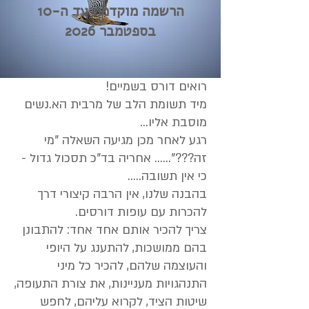
הרשמה מוקדמת עד ה-10
בספטמבר 2026
רואים דורס בשמיים!
מיד תשומת הלב של מרבית הא.נשים
מוסבת אליו...
רגע לאחר מכן מגיעה השאלה "מי
זה???"...... אחריה בד"כ תסכול גדול -
כי אין תשובה.....
בהבנה שלנו, אין הרבה קיצורי דרך
להכרות עם עופות דורסים.
צריך להכיר אותם אחד אחד: להתבונן
בהם ממושכות, להתענג על היופי
והעוצמה שלהם, להכיר כל מיני
התנהגויות מעניינות, את צורת התעופה,
שיטות הציד, לקרוא עליהם, לחפש