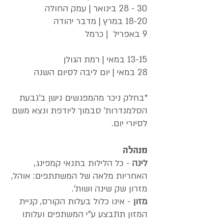
30 - 28 בינואר | עמק החולה
18-20 במרץ | מדבר יהודה
9 באפריל | כרמל
13-15 במאי | רמת הגולן
28 במאי | יום ליבה לסיום השנה
*בחלק ניכר מהמפגשים נישן ב'גבעת
הסלמנדרות' סבמוך ליודפת ונצא משם
לסיורי יום.
מנהלה
לינה
- כל הלילות בתנאי קמפינג,
האחריות מלאה של המשתתפים: אוהל,
מזרון שק שינה ושות'.
מזון
- אינו כלול בעלות הקורס, קניית
המזון תתבצע ע"י המשתפים ועלותו