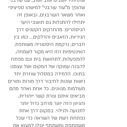
שתחתיו יושבים שוב ושוב, עם עורבני
שהופך מ"עוד עורבני" למישהו ספיציפי
ואחר משאר העורבנים, ובאופן זה
יתחילו להתגלות גם תושבי היער
הניסתרים: מהחרקים הקטנים דרך
הגיריות, הזאבים והדלקים... כמו בין
חברים, נרקמת היסטוריה משותפת.
האינטימיות הזו היא מקור לשמחה,
להתפעלות, לתחושת בית וגם מפתח
להבנה עמוקה של המקום ושל עצמנו
בתוכו. הלמידה במסלול שוזרת יחד
גישות שונות לחיבור דרך מורות ומורים
מעולמות מגוונים. כל אחת ואחד מהם
מביאים איתם צורת קשר ייחודית,
והגיוון הזה יוצר מרחב גדול יותר
לתנועה ולגילוי. במקום דרך אחת
נפתחת רשת של השראה כדי שכל
משתתפת ומשתתף יוכלו למצוא את