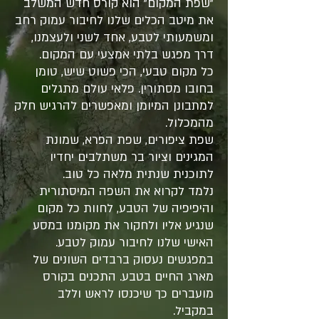
"שפת המקום" הוא קורס חדש המשלב
את מיטב הכלים שלנו לחיבור עמוק רחב
ומשמעותי לטבע, אחד לשני ולעצמנו,
דרך מפגש בלתי אמצעי עם המקום.
כל מקום טבעי, הכי פשוט שיש, טומן
בחובו מסתורין. פלאי עולם מתגלים
למתבונן המיומן ומאפשרים להרגיש חלק
מהמכלול.
שפת ציפורים, שפת הפרא, שמונת
המגינים וציור בר משתלבים יחדיו
לתוכנית שנתית מלאה כל טוב.
נלמד לקרוא את השפה המיסתורית
והיפיפיה של הטבע, לחוות כל מקום
שנגיע אליו ולחקור את מקומנו במסע
האישי שלנו לחיבור עמוק לטבע.
במפגשים נעסוק ברבדים השונים של
מארג החיים בטבע. התכנים בקורס
מועברים כך שיכנסו לראש וללב
במקביל.