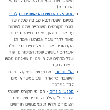
האפשרויות הבאות (לפרטים לחצו על
הכותרות):
מסע אל הא.נשים הראשונים בקלהרי
-
בסיום השנה תצא קבוצה קטנה של
בוגרי הקורסים השנתיים שלנו לשהות
עם אנשי הסאן שאורח חייהם קרובה
מאוד לדרך שבה אבותנו ואימהותנו
הקדמונים. אנשים אלו חיים בכל רמ"ח
איברהם גששות, שפת הציפורים ועוד
שלל מדהים של מיומנויות שאנחנו ממש
רוצים לדעת.
התבודדות
- שבוע של העמקה בפינת
הישיבה, כל אחד יושב במשך 4 ימים
לבד במדבר
מפגשי בוגרים
- מסיימי הקורס השנתי
יצטרפו ל"קהילת הבוגרים של שפת
הציפורים ולהינות ממפגשים חודשים