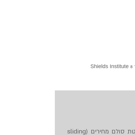
מוקיר תודה לכל רובדי החיים. מדריך ותיק בשומרי הגן, מתכנן פרמהקלצ'ר. בוגר 8 Shields Institute
חשוב לנו שמי שרוצה להשתתף בקורס יוכל לעשות כן, לכן אנו משתמשים בשיטת סולם מחירים (sliding