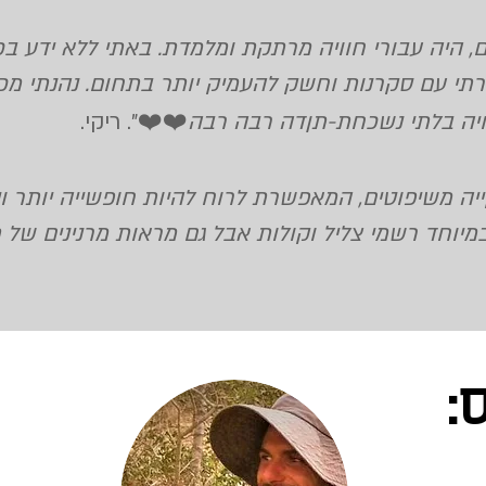
 היה עבורי חוויה מרתקת ומלמדת. באתי ללא ידע בכ
רתי עם סקרנות וחשק להעמיק יותר בתחום. נהנתי מכ
וויה בלתי נשכחת-תןדה רבה רבה
❤️❤️". ריקי.
יה משיפוטים, המאפשרת לרוח להיות חופשייה יותר וי
יוחד רשמי צליל וקולות אבל גם מראות מרנינים של ת
ס