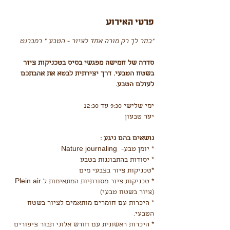
פרטי האירוע
"בחר לך רק מורה אחד לציור - הטבע " רמברנט 
סדרה של חמישה מפגשי בסיס בטכניקות ציור 
בשטח הטבעי. דרך יצירתית לבטא את אהבתכם 
לעולם הטבע.
ימי שלישי 9:30 עד 12:30
יער טבעון 
נושאים בהם ניגע : 
* יומן טבע-  Nature journaling 
* יסודות בהתבוננות בטבע
*טכניקות ציור בצבעי מים
* טכניקות ציור מסורתיות המתאימות ל Plein air 
(ציור בשטח טבעי)
* היכרות עם חומרים מותאמים לציור בשטח 
הטבעי.
* היכרות ראשונית עם חורש אלוני תבור ציפורים 