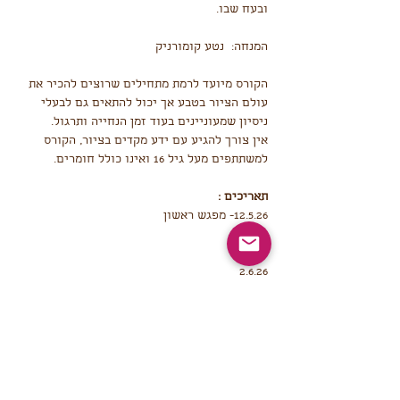
ובעח שבו. 
המנחה:  נטע קומורניק 
הקורס מיועד לרמת מתחילים שרוצים להכיר את 
עולם הציור בטבע אך יכול להתאים גם לבעלי 
ניסיון שמעוניינים בעוד זמן הנחייה ותרגול. 
אין צורך להגיע עם ידע מקדים בציור, הקורס 
למשתתפים מעל גיל 16 ואינו כולל חומרים.
תאריכים :
12.5.26- מפגש ראשון
19.5.26
26.5.26
2.6.26
9.6.26 - מפגש חמישי ואחרון
עלות הקורס 900 ש"ח. באתר תשלמו מקדמה בלבד 
על סך 180 ש"ח.
"אמנות וטבע אחים הם, שני ענפים של אותו 