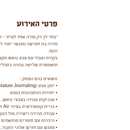
פרטי האירוע
"בחר לך רק מורה אחד לציור - 
סדרה בת חמישה מפגשי יסוד לצ
הנוף.
בקורס נעבוד עם צבע גואש מקצו
ומאפשרת שליטה גבוהה בתהליך
נושאים בהם נעסוק : 
• יומן טבע (Nature Journaling) בגואש
• יסודות ההתבוננות בטבע
• טכניקות עבודה בצבעי גואש, ב
• בניית קומפוזיציה בציור Plein Air (ציור בשטח)
• עבודה מהירה וישירה מול הנוף
• היכרות עם חומרים מותאמים 
• מפגש עם חורש אלוני התבור, 