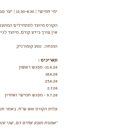
ימי חמישי | 11:30-8:30 | יער טבעון
הקורס מיועד למתחילים המתעניי
אין צורך בידע קודם, מיועד לגילאי 16 ומעלה ואינו כולל 
המנחה:  נטע קומורניק 
תאריכים :
11.6.26- מפגש ראשון
18.6.26
25.6.26
2.7.26
9.7.26 - מפגש חמישי ואחרון
עלות הקורס 900 ש"ח. באתר תשלמו מקדמה בלבד על סך 180 ש"ח.
"אמנות וטבע אחים הם, שני ענפ