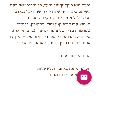
ירגזי הוא ה'קפטן' של היער, כל סיבוב שאי פעם 
עשיתם ביער היה איזה ירגזי שהודיע "בנאדם 
מגיע" לכל ציפורים והיונקים שמסביב. 
נץ הוא עוף דורס קטן ומלא מסתורין, היחידי 
שמתמחה בציד של ציפורים שיר (בהם הירגזי). 
איך נראה הדואט בין שני השכנים האלו? ואיך גם 
אתם יכולים להבין כשירגזי אומר "נץ מגיע!"
המנחה:  אורי ערד
הסדנה ניתנת באהבה וללא עלות, 
הסדנה מיועדת למבוגרים.
🕊️🕊️
שיתוף