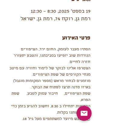
19 בספט׳ 2025, 8:30 – 12:30
רמת גן, רוקח 74, רמת גן, ישראל
פרטי האירוע
הסתיו מעבר לעומק, החום ירד, הציפורים 
הנודדות שוב יופיעו בסביבתנו, והטבע יתעורר 
חזרה לחיים.
הצטרפו אלינו לבוקר של לימוד וחוויה עם מיטב 
מנחי הקורסים של שפת הציפורים.
מוזמנים לבחור מראש (מספר המקומות מוגבל) 
באיזו סדנה תרצו לפתוח את הבוקר.
שפת הציפורים,     חיבור עמוק לטבע,      שפת 
הפרא,
הסדנאות יתחילו ב 8:30, וחשוב להגיע בזמן כדי 
למצוא אותנו בקלות.
🦉המפגש מיועד למשתתפים מעל גיל 18.
....
הולך להיות ממש ממש כיף !!!