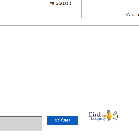
 המלא.
!יאללה