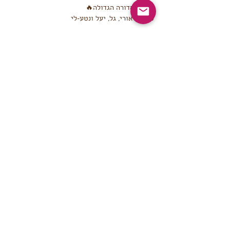
סביב המדורה הגדולה🔥
טאווה, אורי, גל, יעל ונטע-לי
להרשמה, פרטים וכל שאלה,  נטע-לי גלזר: 052-
5348562 
שיתוף
הצטרף/י לרשימת התפוצה
!יאללה