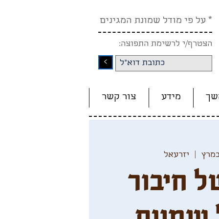
* על פי מודל שמונת המגינים
הצטרף/י לרשימת התפוצה:
<
שך
מידע
צור קשר
  |  
יזרעאל
ל חיבור
 שמונת