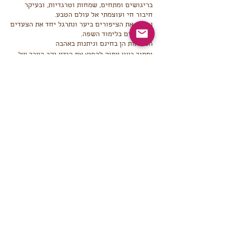
בריגושים ומתחים, שמחות וטרגדיות, ובעיקר
חיבור חי ועוצמתי אל עולם הטבע.
נפגוש את הציפורים ביער ונתרגל יחד את הצעדים
הראשונים בלימוד השפה.
הסדנאות הן בחינם וניתנות באהבה
ומתוך רצון עמוק להפיץ את הידע יקר הערך של
שפת הציפורים. נשמח אם תרצה/י על פי מידת
יכולתך לתרום ולתמוך באירועים הבאים שלנו.
ניתן לתרום לאירוע באמצאות אפליקציית "ביט"
למספר: 054-7885883 או בסדנה במקום.
שיתוף
הצטרף/י לרשימת התפוצה